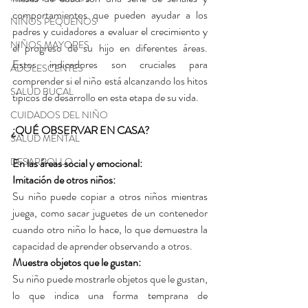
comportamientos que pueden ayudar a los 
NIÑOS PEQUEÑOS
padres y cuidadores a evaluar el crecimiento y 
NIÑOS MAYORES
el progreso de su hijo en diferentes áreas. 
Estos indicadores son cruciales para 
ADOLESCENTES
comprender si el niño está alcanzando los hitos 
SALUD BUCAL
típicos de desarrollo en esta etapa de su vida.
CUIDADOS DEL NIÑO
¿QUÉ OBSERVAR EN CASA?
SALUD MENTAL
DESARROLLO
En las áreas social y emocional:
Imitación de otros niños: 
Su niño puede copiar a otros niños mientras 
juega, como sacar juguetes de un contenedor 
cuando otro niño lo hace, lo que demuestra la 
capacidad de aprender observando a otros.
Muestra objetos que le gustan:
Su niño puede mostrarle objetos que le gustan, 
lo que indica una forma temprana de 