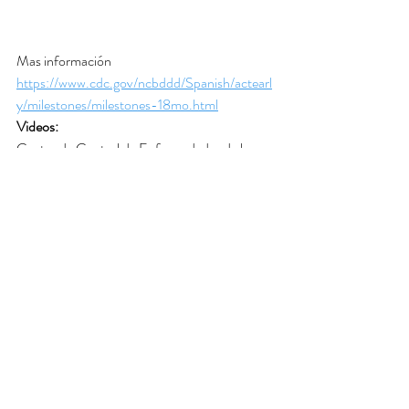
Mas información 
https://www.cdc.gov/ncbddd/Spanish/actearl
y/milestones/milestones-18mo.html
Videos:
Centro de Control de Enfermedades de los 
Estados Unidos (CDC).
https://youtu.be/CKsLRONooMM
https://youtu.be/Y57KlMNEYFc
https://youtu.be/IAuef19jNDs
https://youtu.be/XvKRdEGA6Yw
https://youtu.be/eqDkgspzu7I
https://youtu.be/69mmAaSeNGs
https://youtu.be/03ahL7CO_wQ
https://youtu.be/0hxwc2MpEPQ
https://youtu.be/2fuamGKp0bk
https://youtu.be/ZUrYnKvHeAk