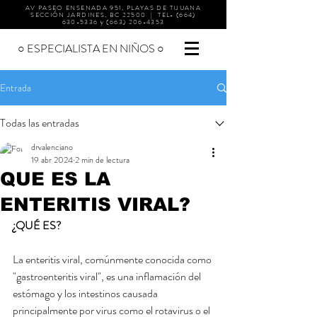
AV PASEO ENSENADA 951, PLAYAS DE TIJUANA
SECCIÓN JARDINES, BC 22500 | TEL-
(664)
630-5336
y
(663) 206-4353
○ ESPECIALISTA EN NIÑOS ○
Entrada
Todas las entradas
drvalenciano
19 abr 2024
2 min de lectura
QUE ES LA
ENTERITIS VIRAL?
¿QUÉ ES?
La enteritis viral, comúnmente conocida como 
"gastroenteritis viral", es una inflamación del 
estómago y los intestinos causada 
principalmente por virus como el rotavirus o el 