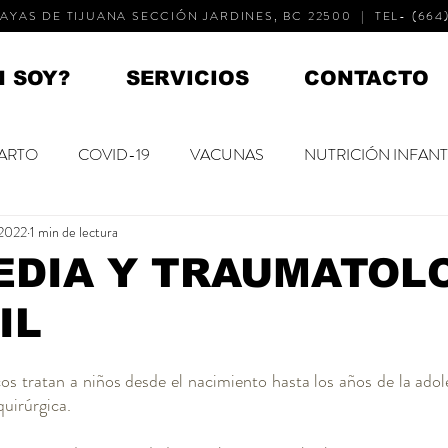
AYAS DE TIJUANA SECCIÓN JARDINES, BC 22500 | TEL- (664)
N SOY?
SERVICIOS
CONTACTO
ARTO
COVID-19
VACUNAS
NUTRICIÓN INFANT
 2022
1 min de lectura
NACIDOS
NIÑOS PEQUEÑOS
NIÑOS MAYORES
EDIA Y TRAUMATOL
IL
 DEL NIÑO
SALUD MENTAL
DESARROLLO
os tratan a niños desde el nacimiento hasta los años de la adol
uirúrgica.