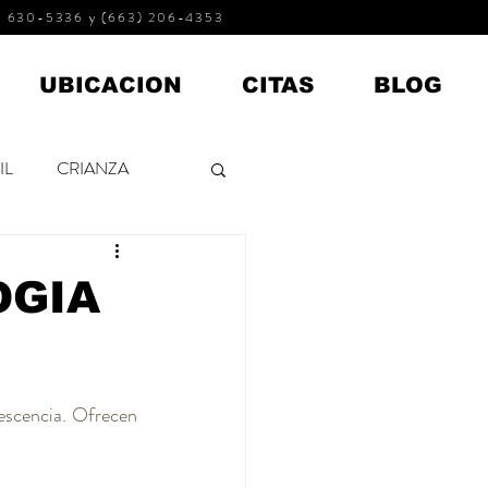
 630-5336 y (663) 206-4353
UBICACION
CITAS
BLOG
IL
CRIANZA
ADOLESCENTES
OGIA
escencia. Ofrecen 