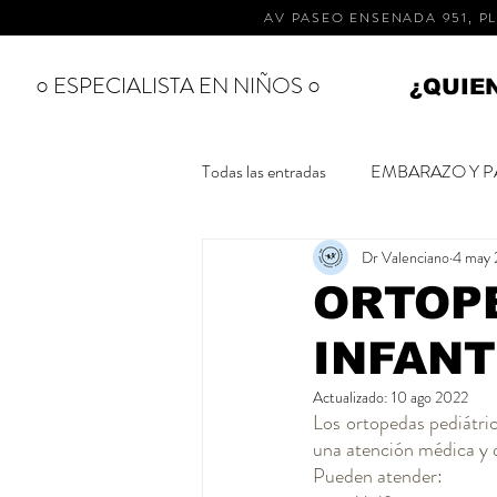
AV PASEO ENSENADA 951, PL
○ ESPECIALISTA EN NIÑOS ○
¿QUIE
Todas las entradas
EMBARAZO Y P
Dr Valenciano
4 may
ESPECIALISTAS
RECIEN 
ORTOP
INFANT
SALUD BUCAL
CUIDADOS
Actualizado:
10 ago 2022
Los ortopedas pediátric
una atención médica y q
Pueden atender: