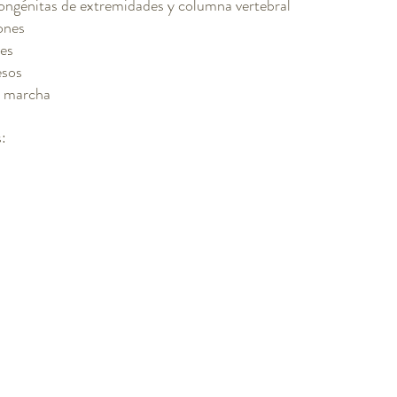
ngénitas de extremidades y columna vertebral
ones
es
esos
a marcha
: