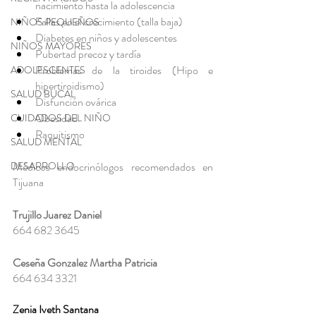
nacimiento hasta la adolescencia
Fallas en el crecimiento (talla baja)
NIÑOS PEQUEÑOS
Diabetes en niños y adolescentes
NIÑOS MAYORES
Pubertad precoz y tardía
Problemas de la tiroides (Hipo e 
ADOLESCENTES
hipertiroidismo)
SALUD BUCAL
Disfunción ovárica
Obesidad
CUIDADOS DEL NIÑO
Raquitismo
SALUD MENTAL
DESARROLLO
Médicos endocrinólogos recomendados en 
Tijuana
Trujillo Juarez Daniel
664 682 3645
Ceseña Gonzalez Martha Patricia
664 634 3321
Zenia Iveth Santana 