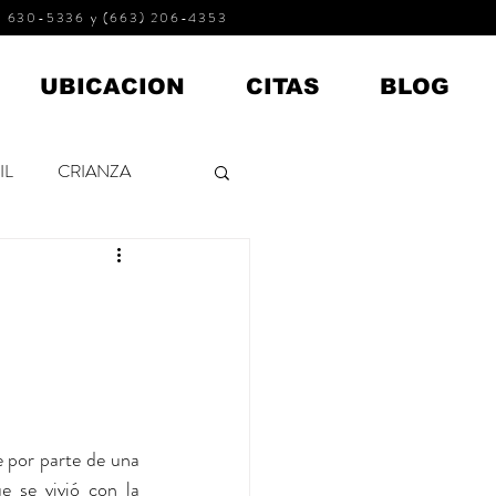
 630-5336 y (663) 206-4353
UBICACION
CITAS
BLOG
IL
CRIANZA
ADOLESCENTES
 por parte de una 
se vivió con la 