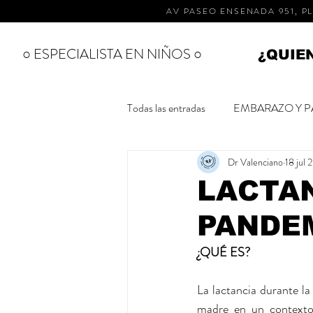
AV PASEO ENSENADA 951, PL
○ ESPECIALISTA EN NIÑOS ○
¿QUIE
Todas las entradas
EMBARAZO Y P
Dr Valenciano
18 jul
ESPECIALISTAS
RECIEN 
LACTA
PANDE
SALUD BUCAL
CUIDADOS
¿QUÉ ES?
La lactancia durante la
madre en un contexto