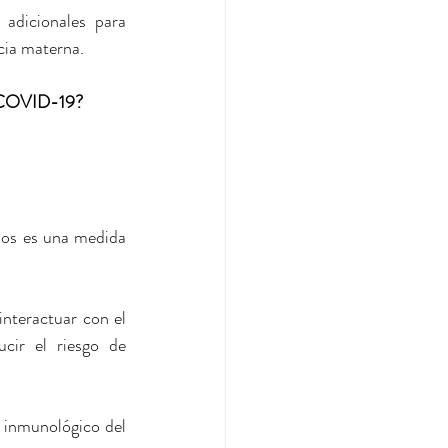
dicionales para 
cia materna.
OVID-19? 
os es una medida 
nteractuar con el 
ir el riesgo de 
 inmunológico del 