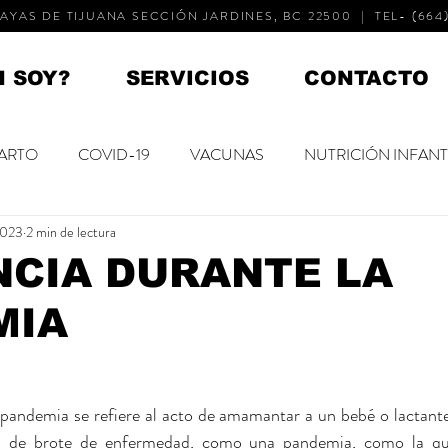
AYAS DE TIJUANA SECCIÓN JARDINES, BC 22500 | TEL- (664)
N SOY?
SERVICIOS
CONTACTO
ARTO
COVID-19
VACUNAS
NUTRICIÓN INFANT
 2023
2 min de lectura
NACIDOS
NIÑOS PEQUEÑOS
NIÑOS MAYORES
NCIA DURANTE LA
MIA
 DEL NIÑO
SALUD MENTAL
DESARROLLO
 pandemia se refiere al acto de amamantar a un bebé o lactante
 de brote de enfermedad, como una pandemia, como la que 