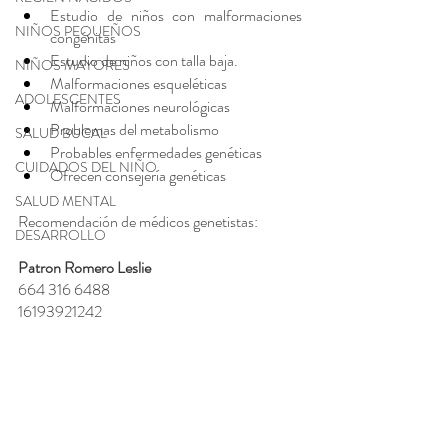
Estudio de niños con malformaciones 
NIÑOS PEQUEÑOS
congénitas
Estudio de niños con talla baja.
NIÑOS MAYORES
Malformaciones esqueléticas
ADOLESCENTES
Malformaciones neurológicas
Problemas del metabolismo
SALUD BUCAL
Probables enfermedades genéticas
CUIDADOS DEL NIÑO
Ofrecen consejería genéticas
SALUD MENTAL
Recomendación de médicos genetistas:
DESARROLLO
Patron Romero Leslie
664 316 6488
16193921242