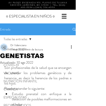
AV PASEO ENSENADA 951, PLAYAS DE TIJUANA
SECCIÓN JARDINES, BC 22500 | TEL-
(664)
630-5336
y
(663) 206-4353
○ ESPECIALISTA EN NIÑOS ○
Entrada
Todas las entradas
Dr Valenciano
Todas las entradas
11 may 2022
1 min de lectura
GENETISTAS
EMBARAZO Y PARTO
Actualizado:
10 ago 2022
COVID-19
Son profesionales de la salud que se encargan 
de atender los problemas genéticos y de 
VACUNAS
herencia, es decir la herencia de los padres a 
NUTRICIÓN INFANTIL
los hijos.
Pueden atender lo siguiente:
CRIANZA
Estudio prenatal con enfoque a la 
ESPECIALISTAS
detección de posibles malformaciones en 
el bebe.
RECIEN NACIDOS