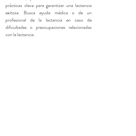
prácticas clave para garantizar una lactancia 
exitosa. Busca ayuda médica o de un 
profesional de la lactancia en caso de 
dificultades o preocupaciones relacionadas 
con la lactancia.
mayor información:
Healthychildren.org
https://www.healthychildren.org/Spanish/ages
-
stages/baby/breastfeeding/Paginas/Colostru
m-Your-Babys-First-Meal.aspx