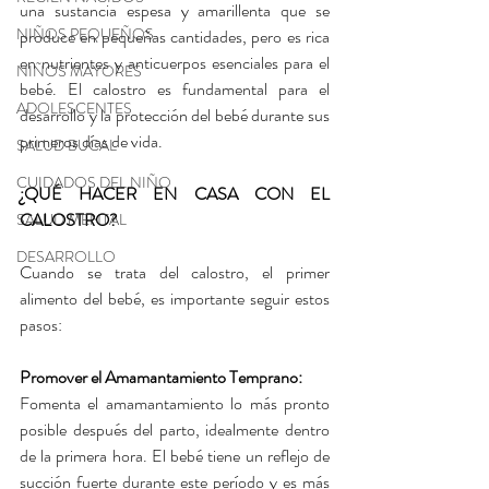
una sustancia espesa y amarillenta que se 
NIÑOS PEQUEÑOS
produce en pequeñas cantidades, pero es rica 
en nutrientes y anticuerpos esenciales para el 
NIÑOS MAYORES
bebé. El calostro es fundamental para el 
ADOLESCENTES
desarrollo y la protección del bebé durante sus 
primeros días de vida.
SALUD BUCAL
CUIDADOS DEL NIÑO
¿QUÉ HACER EN CASA CON EL 
CALOSTRO?
SALUD MENTAL
DESARROLLO
Cuando se trata del calostro, el primer 
alimento del bebé, es importante seguir estos 
pasos:
Promover el Amamantamiento Temprano: 
Fomenta el amamantamiento lo más pronto 
posible después del parto, idealmente dentro 
de la primera hora. El bebé tiene un reflejo de 
succión fuerte durante este período y es más 