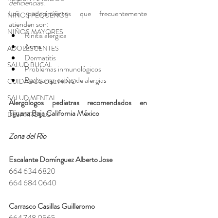
deficiencias
.
Los padecimientos que frecuentemente 
NIÑOS PEQUEÑOS
atienden son:
NIÑOS MAYORES
Rinitis alérgica
Asma 
ADOLESCENTES
Dermatitis
SALUD BUCAL
Problemas inmunológicos
Realizan pruebas de alergias
CUIDADOS DEL NIÑO
SALUD MENTAL
Alergólogos pediatras recomendados en 
Tijuana Baja California México
DESARROLLO
Zona del Rio
Escalante Domínguez Alberto Jose
664 634 6820
664 684 0640
Carrasco Casillas Guilleromo
664 748 0565