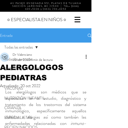
AV PASEO ENSENADA 951, PLAYAS DE TIJUANA
SECCIÓN JARDINES, BC 22500 | TEL-
(664)
630-5336
y
(663) 206-4353
○ ESPECIALISTA EN NIÑOS ○
Entrada
Todas las entradas
Dr Valenciano
Todas las entradas
30 abr 2022
1 min de lectura
ALERGOLOGOS
EMBARAZO Y PARTO
PEDIATRAS
COVID-19
Actualizado:
20 oct 2022
VACUNAS
Los alergólogos son médicos que se 
especializan en el estudio, diagnóstico y 
NUTRICIÓN INFANTIL
tratamiento de los trastornos del sistema 
CRIANZA
inmunológico, específicamente aquellos 
debidos a alergias así como también las 
ESPECIALISTAS
enfermedades relacionadas con 
inmuno-
RECIEN NACIDOS