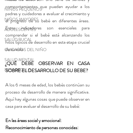
comportamientos que pueden ayudar a los 
NIÑOS PEQUEÑOS
padres y cuidadores a evaluar el crecimiento y 
NIÑOS MAYORES
el progreso de su bebé en diferentes áreas. 
Estos indicadores son esenciales para 
ADOLESCENTES
comprender si el bebé está alcanzando los 
SALUD BUCAL
hitos típicos de desarrollo en esta etapa crucial 
de su vida.
CUIDADOS DEL NIÑO
SALUD MENTAL
¿QUÉ DEBE OBSERVAR EN CASA 
DESARROLLO
SOBRE EL DESARROLLO DE SU BEBE?
A los 6 meses de edad, los bebés continúan su 
proceso de desarrollo de manera significativa. 
Aquí hay algunas cosas que puede observar en 
casa para evaluar el desarrollo de su bebé:
En las áreas social y emocional:
Reconocimiento de personas conocidas: 