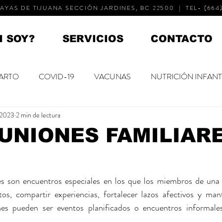
AYAS DE TIJUANA SECCIÓN JARDINES, BC 22500 | TEL- (664)
N SOY?
SERVICIOS
CONTACTO
ARTO
COVID-19
VACUNAS
NUTRICIÓN INFANT
 2023
2 min de lectura
NACIDOS
NIÑOS PEQUEÑOS
NIÑOS MAYORES
UNIONES FAMILIAR
 DEL NIÑO
SALUD MENTAL
DESARROLLO
es son encuentros especiales en los que los miembros de una 
os, compartir experiencias, fortalecer lazos afectivos y man
ones pueden ser eventos planificados o encuentros informale