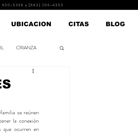
 630-5336 y (663) 206-4353
UBICACION
CITAS
BLOG
IL
CRIANZA
ADOLESCENTES
ES
familia se reúnen 
tener la conexión 
s que ocurren en 