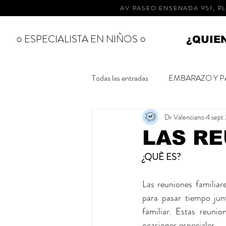
AV PASEO ENSENADA 951, PL
○ ESPECIALISTA EN NIÑOS ○
¿QUIE
Todas las entradas
EMBARAZO Y P
Dr Valenciano
4 sept
ESPECIALISTAS
RECIEN 
LAS RE
¿QUÈ ES?
SALUD BUCAL
CUIDADOS
Las reuniones familiar
para pasar tiempo junt
familiar. Estas reuni
ocasiones especiales.