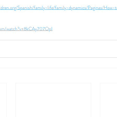
ildren.org/Spanish/family-life/family-dynamics/Paginas/How
.com/watch?v=8kCAy707OpI