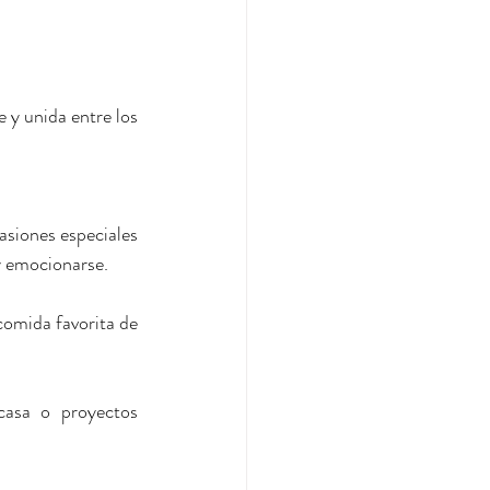
 y unida entre los 
siones especiales 
y emocionarse.
omida favorita de 
casa o proyectos 