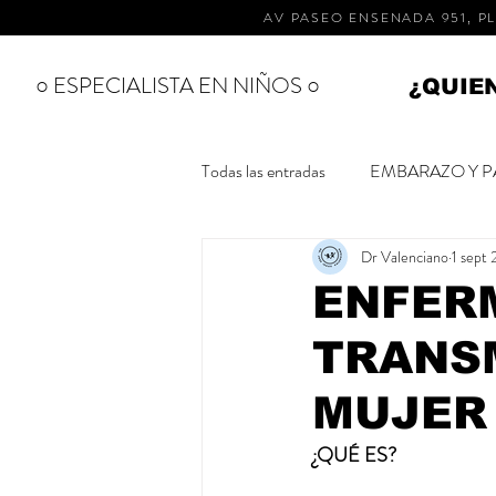
AV PASEO ENSENADA 951, PL
○ ESPECIALISTA EN NIÑOS ○
¿QUIE
Todas las entradas
EMBARAZO Y P
Dr Valenciano
1 sept
ESPECIALISTAS
RECIEN 
ENFER
TRANSM
SALUD BUCAL
CUIDADOS
MUJER
¿QUÉ ES?