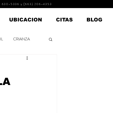
 630-5336 y (663) 206-4353
UBICACION
CITAS
BLOG
IL
CRIANZA
ADOLESCENTES
LA