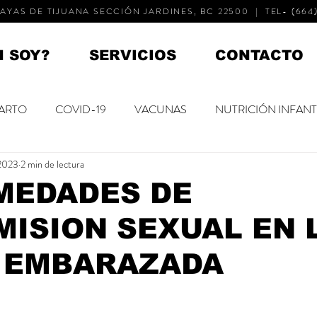
AYAS DE TIJUANA SECCIÓN JARDINES, BC 22500 | TEL- (664)
N SOY?
SERVICIOS
CONTACTO
ARTO
COVID-19
VACUNAS
NUTRICIÓN INFANT
 2023
2 min de lectura
NACIDOS
NIÑOS PEQUEÑOS
NIÑOS MAYORES
MEDADES DE
ISION SEXUAL EN 
 DEL NIÑO
SALUD MENTAL
DESARROLLO
 EMBARAZADA