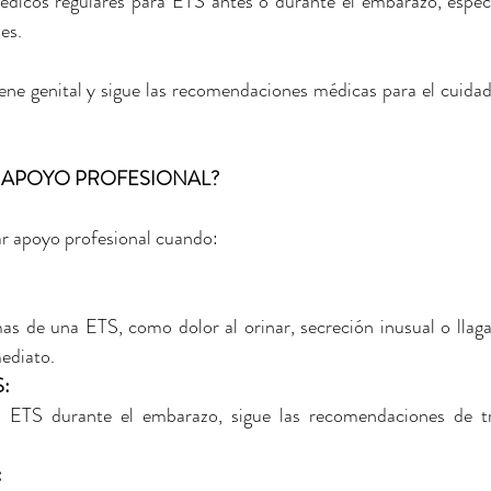
icos regulares para ETS antes o durante el embarazo, especia
es.
 
ne genital y sigue las recomendaciones médicas para el cuidado
 APOYO PROFESIONAL?
r apoyo profesional cuando:
s de una ETS, como dolor al orinar, secreción inusual o llagas
ediato.
: 
a ETS durante el embarazo, sigue las recomendaciones de t
 