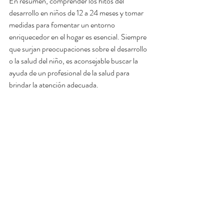
En resumen, comprender los hitos del 
desarrollo en niños de 12 a 24 meses y tomar 
medidas para fomentar un entorno 
enriquecedor en el hogar es esencial. Siempre 
que surjan preocupaciones sobre el desarrollo 
o la salud del niño, es aconsejable buscar la 
ayuda de un profesional de la salud para 
brindar la atención adecuada.
Mayor información:
https://www.cdc.gov/ncbddd/spanish/childde