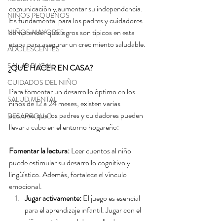
comunicación y aumentar su independencia. 
NIÑOS PEQUEÑOS
Es fundamental para los padres y cuidadores 
comprender qué logros son típicos en esta 
NIÑOS MAYORES
etapa para asegurar un crecimiento saludable.
ADOLESCENTES
SALUD BUCAL
¿QUÉ HACER EN CASA?
CUIDADOS DEL NIÑO
Para fomentar un desarrollo óptimo en los 
SALUD MENTAL
niños de 12 a 24 meses, existen varias 
acciones que los padres y cuidadores pueden 
DESARROLLO
llevar a cabo en el entorno hogareño:
Fomentar la lectura:
 Leer cuentos al niño 
puede estimular su desarrollo cognitivo y 
lingüístico. Además, fortalece el vínculo 
emocional.
Jugar activamente:
 El juego es esencial 
para el aprendizaje infantil. Jugar con el 