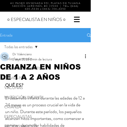
AV PASEO ENSENADA 951, PLAYAS DE TIJUANA
SECCIÓN JARDINES, BC 22500 | TEL-
(664)
630-5336
y
(663) 206-4353
○ ESPECIALISTA EN NIÑOS ○
Entrada
Todas las entradas
Dr Valenciano
Todas las entradas
2 sept 2023
2 min de lectura
CRIANZA EN NIÑOS
EMBARAZO Y PARTO
DE 1 A 2 AÑOS
COVID-19
QUÉ ES?
VACUNAS
NUTRICIÓN INFANTIL
El desarrollo infantil durante las edades de 12 a 
24 meses es un proceso crucial en la vida de 
CRIANZA
un niño. Durante este período, los pequeños 
ESPECIALISTAS
alcanzan hitos importantes, como comenzar a 
caminar, desarrollar habilidades de 
RECIEN NACIDOS